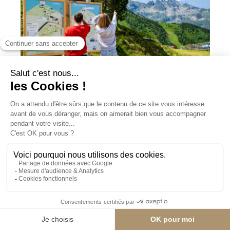
Cette année retrouvez tous nos itinéraires dans le topo-guide «
Ax 3 Domaines » réalisé par la station d’Ax 3 Domaines avec la
participation de la communauté de communes de la Haute
Ariège, l’association des chemins d’Ax et du Patrimoine et Ax –
Bonascre Avenir et Développement.
Il est un élément de découverte du réseau de sentiers,
entretenus par les associations des chemins d’Ax et du
Patrimoine, Ax – Bonascre Avenir et Développement et la
station d’Ax 3 Domaines. Les sentiers sont entretenus de mai à
septembre, en dehors de ces périodes des obstacles peuvent
donc entraver le passage. Avant de partir en randonnée, il est
essentiel de suivre les recommandations exposées au début de
ce topoguide.