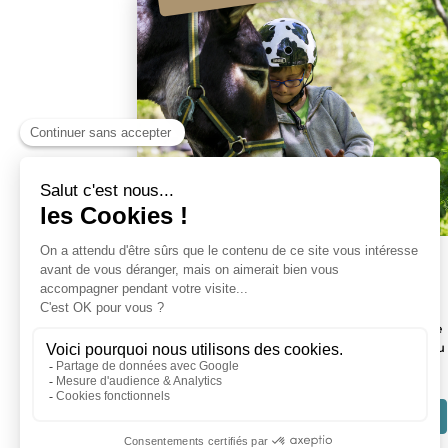
RANDONNÉE AVEC UN ÂNE
Venez partager un moment privilégié en pleine
nature et découvrir la randonnée autrement, au
rythme paisible de l’âne !
DÉCOUVRIR