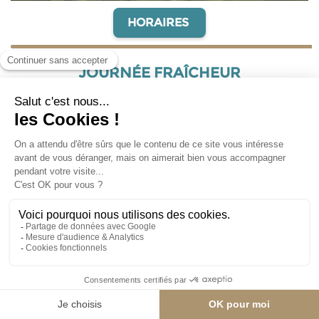
HORAIRES
JOURNÉE FRAÎCHEUR
RÉSERVER MON BILLET
Cet été, nous lançons avec LiO SNCF la ''Journée Fraîcheur'',
une offre combinée idéale pour s’évader en montagne le
temps d’une journée.
Au départ des gares de la ligne Toulouse–Ax-les-Thermes, cette
formule comprend l
’aller-retour en train, un pass piéton
journée pour accéder à plus de 2 000 mètres d’altitude, ainsi
qu’une entrée à la piscine de Bonascre.
Entre balades, air pur des Pyrénées et moments de détente au
bord de l’eau, cette offre réunit tous les ingrédients pour une
journée estivale rafraîchissante. au panoramique du Saquet, à
2 000 m d'altitude, profitez d’espaces de pique-nique
ombragés, de terrains de pétanque avec vue panoramique,